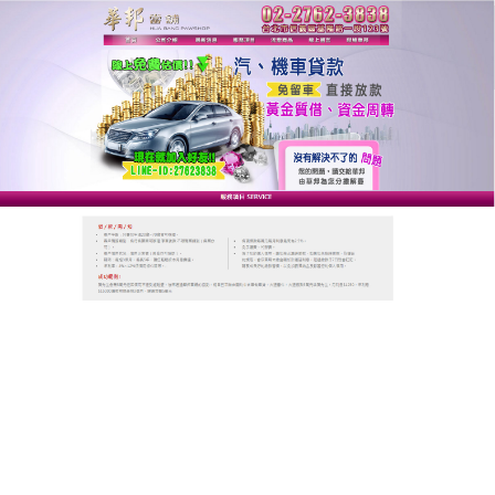
台北華邦動產當舖
台北當舖是政府合法立案且具
有公會認證的首選優質當舖
台北當舖
為政府特許行業，非經申請發給營業許可執
照者不得營業，是依法設立經營的行業就，本公司有
一個法定的標準來執行業務，我們始終間持秉持著同
理心的態度來與客戶一同面對，台北當舖深刻願意在
客戶最艱難的重要時刻，給予客戶最大的信用借款協
助。
作
發
分
admin
2023-12-30
台北當舖