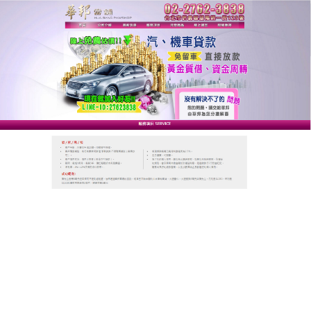
台北華邦動產當舖
台北當舖為您規劃良好的借貸
與還款方式，符合您的資金需
求
台北當舖
是一家以服務優先，客顧客至上的現代化質
借中心，一直以來皆以客戶立場為著想，銀行式經營
為您提供更方便的融資管道，提供客戶不同的當鋪服
務，享受銀行般透明且方便合法的借款服務，替您輕
鬆節省利息，同時台北當舖替您增加額度，以備不時
之需，是個人或企業、公司、工廠小額或大額借款融