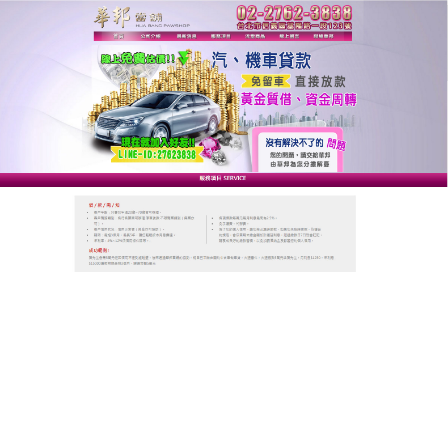
台北華邦動產當舖
台北免留車少了銀行繁瑣的手
續，讓您方便周轉倍受禮遇
台北免留車
優質快速借錢,另供汽車借款免留車,機車借
款免留車服務,給您簡單便利、低利息的快速借款流
程，合法經營息低保密，不限車齡、車種皆可貸，利
息用幾天算幾天，隨時可還，當您手頭不方便的時
候，您的愛車也可以作為資金周轉的用途。
作
發
分
admin
2023-01-17
台北免留車
者
佈
類