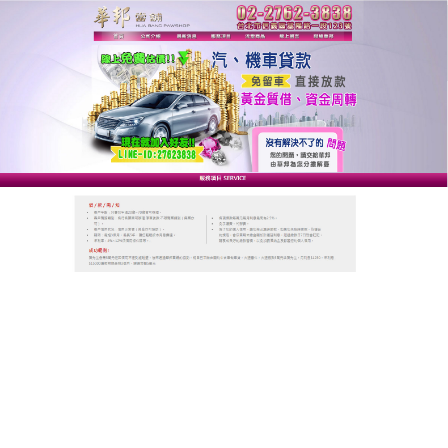
台北華邦動產當舖
台北免留車讓深受負債之苦的
朋友們，協助您解决負債問題
台北免留車
省事、快速還安全，特別方便，各式轎
車、大小貨車、各式箱型車、大小遊覽車，不限車種
車齡免留車，分期攤還零壓力，貸您度過難關，台北
免留車為你提供最專業的貸款服務，靈活調度您的資
金支票快速審核，別再為錢煩惱。
作
發
分
admin
2022-12-17
台北免留車
者
佈
類