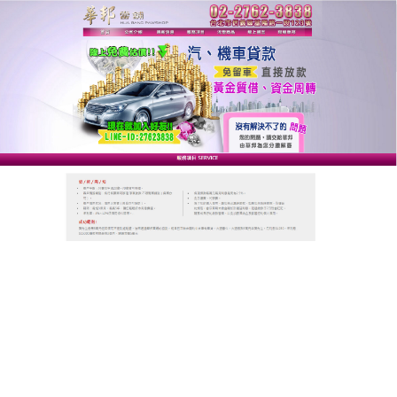
台北華邦動產當舖
台北免留車借錢是你免留車的
第一選擇，助您擺脫經濟難關
台北免留車借錢
將以最快速的方式來為解決您的問
題，經審核資料完畢後，即可放款，原車也可借用，
不限車種、不限車齡，免留車汽車借款，有無分期，
都可辦理，沒有銀行繁鎖手續，融資簡單方便，台北
免留車借錢無需抵押就可借貸，給眾民在急需資金不
足時刻，帶來週轉便利。
作
發
分
admin
2022-06-11
台北免留車借錢