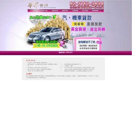
台北華邦動產當舖
台北機車借款讓您借錢不求
人，輕鬆籌資免煩惱
台北機車借款
快速簡便、合法、專業、迅速、低利、
保密，不受任何信用瑕疵限制，立即解決您急需資金
的壓力，推薦可提供原車使用，手續簡便，1分鐘知道
額度，10分鐘立即撥款，讓急需現金週轉的您不必再
看銀行、親友臉色也能扭轉人生！
作
發
分
admin
2022-01-28
台北機車借款
者
佈
類